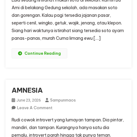
Lala sedang istirahat makan soto di sekolah. Kantin Bu
LALA
Ami di belakang Gedung sekolah, ada masakan soto
dan gorengan. Kalau pagi tersedia jajanan pasar,
seperti cenil, wingko, getuk, wajik, jenang, atau klepon.
Siang hari waktunya istirahat siang tersedia soto ayam
panas-panas, murah Cuma limang ewu […]
Continue Reading
AMNESIA
Sampunmaos
June 23, 2026
On
Leave A Comment
AMNESIA
Rudi cowok introvert yang lumayan tampan. Dia pintar,
mandiri, dan tampan. Kurangnya hanya satu dia
pemalu, introvert parah hingga tak punya teman.