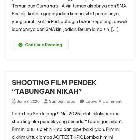
Teman pun Cuma satu, Alvin teman akrabnya dari SMA.
Berkali-kali dia gagal jadian karena sifat pemalunya
yang parah. Kali ini Rudi bahagia bukan kepalang, cewek
idamannya dari SMA kini jadian. Belum lama sih, […]
Continue Reading
SHOOTING FILM PENDEK
“TABUNGAN NIKAH”
On
Sampunmaos
Leave A Comment
June 3, 2026
SHOOTI
Pada hari Sabtu pagi 9 Mei 2026 telah dilaksanakan
FILM
shooting film pendek yang berjudul “Tabungan nikah”.
PENDEK
Film ini ditulis oleh Nikma dan diperbaiki ryian. Film ini
“TABUN
dikirim untuk lomba ACFFEST KPK. Lomba film ini
NIKAH”