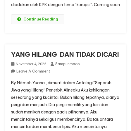
diadakan oleh KPK dengan tema “korupsi”. Coming soon
Continue Reading
YANG HILANG DAN TIDAK DICARI
Sampunmaos
November 4, 2025
On
Leave A Comment
YANG
By Nikmah Yuana , dimuat dalam Antalogi “Separuh
HILANG
Jiwa yang Hilang” Penerbit Alineaku Aku kehilangan
DAN
seseorang yang kucintai. Bukan hilang tepatnya, dianya
TIDAK
pergi dan menjauh. Dia pergi memilih yang lain dan
DICARI
sudah menikah dengan gadis pilihannya. Aku
mencintainya sekaligus membencinya. Batas antara
mencintai dan membenci tipis. Aku mencintainya