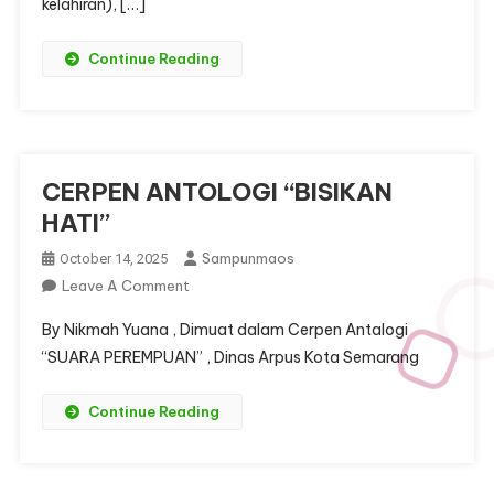
kelahiran), […]
Continue Reading
CERPEN ANTOLOGI “BISIKAN
HATI”
Sampunmaos
October 14, 2025
On
Leave A Comment
CERPEN
By Nikmah Yuana , Dimuat dalam Cerpen Antalogi
ANTOLOGI
“SUARA PEREMPUAN” , Dinas Arpus Kota Semarang
“BISIKAN
HATI”
Continue Reading