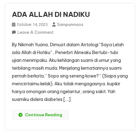
ADA ALLAH DI NADIKU
Sampunmaos
October 14, 2025
On
Leave A Comment
ADA
By Nikmah Yuana, Dimuat dalam Antologi “Saya Lelah
ALLAH
ada Allah di Hatiku” , Penerbit Alineaku Bertubi-tubi
DI
ujian menimpaku. Aku kehilangan suami di umur yang
NADIKU
terbilang masih muda. Menjelang kematiannya suami
pernah berkata,” Sopo sing seneng kowe? “ (Siapa yang
mencintaimu kelak). Aku tidak mengagasnya, kupikir
hanya omongan orang ngelantur, orang sakit. Yah
suamiku didera diabetes […]
Continue Reading