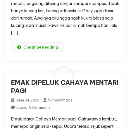
rumah, langsung dihising dikejar sampai mampus. Tidak
hanya kucing liar, kucing adopsiku si Obey juga diusir
dari rumah. Awalnya aku ngga ngeh kukira biasa saja
kucing, ada musim kawin keluar rumah berapa hari, lalu
[…]
Continue Reading
EMAK DIPELUK CAHAYA MENTARI
PAGI
Sampunmaos
June 24, 2026
On
Leave A Comment
EMAK
Emak ibarat Cahaya Mentari pagi. Cahayanya lembut,
DIPELUK
menerpa angin sepi-sepoi. Udara terasa sejuk seperti
CAHAYA