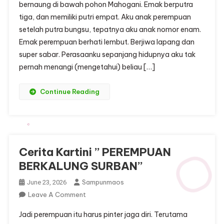
bernaung di bawah pohon Mahogani. Emak berputra
MENTARI
tiga, dan memiliki putri empat. Aku anak perempuan
PAGI
setelah putra bungsu, tepatnya aku anak nomor enam.
Emak perempuan berhati lembut. Berjiwa lapang dan
super sabar. Perasaanku sepanjang hidupnya aku tak
pernah menangi (mengetahui) beliau […]
Continue Reading
Cerita Kartini ” PEREMPUAN
BERKALUNG SURBAN”
Sampunmaos
June 23, 2026
On
Leave A Comment
Cerita
Jadi perempuan itu harus pinter jaga diri. Terutama
Kartini