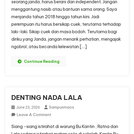
seorang janda, harus berani dan independent. Jangan
”
menggantung nasib atau bantuan sama orang. Saya
PEREMPUAN
menjanda tahun 2018 hingga tahun kini. Jadi
BERKALUNG
SURBAN”
perempuan itu harus bersikap cuek, terutama terhadap
laki-laki. Sikap cuek dan masa bodoh. Terutama bagi
diriku yang Janda, jangan menarik perhatian, mengajak
ngobrol, atau becanda kelewatan […]
Continue Reading
DENTING NADA LALA
Sampunmaos
June 23, 2026
On
Leave A Comment
DENTING
Siang -siang istirahat di warung Bu Kantin , Ratna dan
NADA