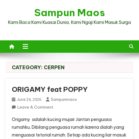
Skip
Sampun Maos
to
content
Kami Baca Kami Kuasai Dunia, Kami Ngaji Kami Masuk Surga
CATEGORY:
CERPEN
ORIGAMY feat POPPY
Sampunmaos
June 24, 2026
On
Leave A Comment
ORIGAMY
Origamy adalah kucing mujair Jantan penguasa
Feat
rumahku. Dibilang penguasa rumah karena dialah yang
POPPY
menguasai tetorial rumah. Setiap ada kucing liar masuk