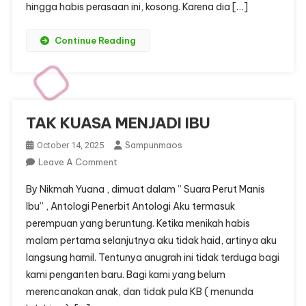
hingga habis perasaan ini, kosong. Karena dia […]
Continue Reading
TAK KUASA MENJADI IBU
Sampunmaos
October 14, 2025
On
Leave A Comment
TAK
By Nikmah Yuana , dimuat dalam ” Suara Perut Manis
KUASA
Ibu” , Antologi Penerbit Antologi Aku termasuk
MENJADI
perempuan yang beruntung. Ketika menikah habis
IBU
malam pertama selanjutnya aku tidak haid, artinya aku
langsung hamil. Tentunya anugrah ini tidak terduga bagi
kami penganten baru. Bagi kami yang belum
merencanakan anak, dan tidak pula KB ( menunda