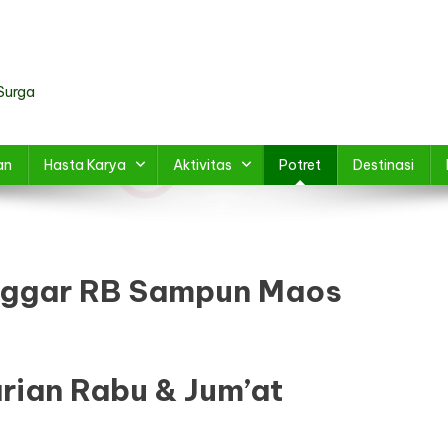
Surga
an
Hasta Karya
Aktivitas
Potret
Destinasi
ggar RB Sampun Maos
arian Rabu & Jum’at