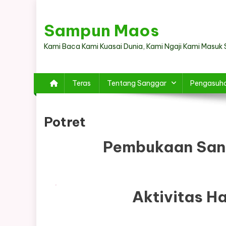
Skip
to
Sampun Maos
content
Kami Baca Kami Kuasai Dunia, Kami Ngaji Kami Masuk 
Teras
Tentang Sanggar
Pengasuh
Potret
Pembukaan San
Aktivitas H