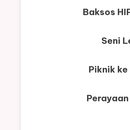
Baksos HI
Seni L
Piknik k
Perayaan 