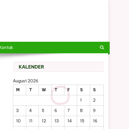
Kontak
KALENDER
August 2026
M
T
W
T
F
S
S
1
2
3
4
5
6
7
8
9
10
11
12
13
14
15
16