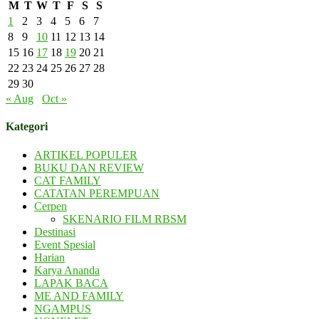
M
T
W
T
F
S
S
1
2
3
4
5
6
7
8
9
10
11
12
13
14
15
16
17
18
19
20
21
22
23
24
25
26
27
28
29
30
« Aug
Oct »
Kategori
ARTIKEL POPULER
BUKU DAN REVIEW
CAT FAMILY
CATATAN PEREMPUAN
Cerpen
SKENARIO FILM RBSM
Destinasi
Event Spesial
Harian
Karya Ananda
LAPAK BACA
ME AND FAMILY
NGAMPUS