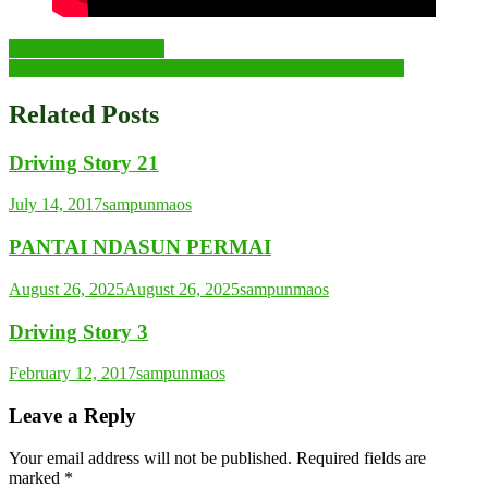
Post
Dek Oka yang malang
SKENARIO FILM PENDEK 02 “JUST BE HONEST”
navigation
Related Posts
Driving Story 21
July 14, 2017
sampunmaos
PANTAI NDASUN PERMAI
August 26, 2025
August 26, 2025
sampunmaos
⁠⁠⁠Driving Story 3
February 12, 2017
sampunmaos
Leave a Reply
Your email address will not be published.
Required fields are
marked
*