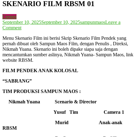
SKENARIO FILM RBSM 01
Cerpen
September 10, 2025
September 10, 2025
sampunmaos
Leave a
on
Comment
SKENARIO
Menu Skenario Film ini berisi Skrip Skenario Film Pendek yang
FILM
pernah dibuat oleh Sampun Maos Film, dengan Penulis , Direksi,
RBSM
Nikmah Yuana. Skenario ini boleh dipake siapa saja dengan
01
mencantumkan sumber aslinya, Nikmah Yuana- Sampun Maos, link
website RBSM.
FILM PENDEK ANAK KOLOSAL
“SABRANG”
TIM PRODUKSI SAMPUN MAOS :
Nikmah Yuana Scenario & Director
Yusuf Tim Camera 1
Murid Anak-anak
RBSM