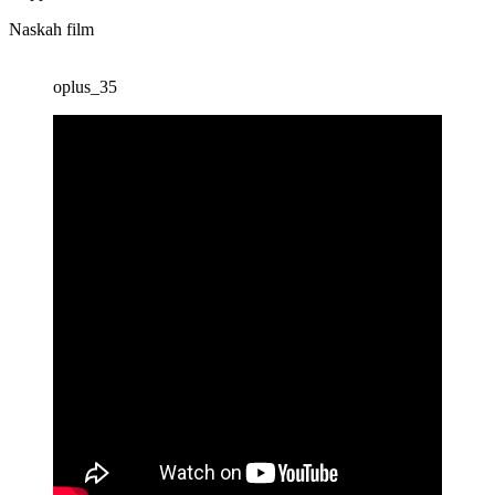
Naskah film
oplus_35