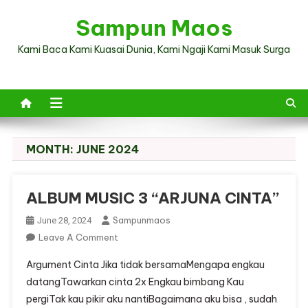
Skip
Sampun Maos
to
content
Kami Baca Kami Kuasai Dunia, Kami Ngaji Kami Masuk Surga
MONTH:
JUNE 2024
ALBUM MUSIC 3 “ARJUNA CINTA”
Sampunmaos
June 28, 2024
On
Leave A Comment
ALBUM
Argument Cinta Jika tidak bersamaMengapa engkau
MUSIC
datangTawarkan cinta 2x Engkau bimbang Kau
3
pergiTak kau pikir aku nantiBagaimana aku bisa , sudah
“ARJUNA