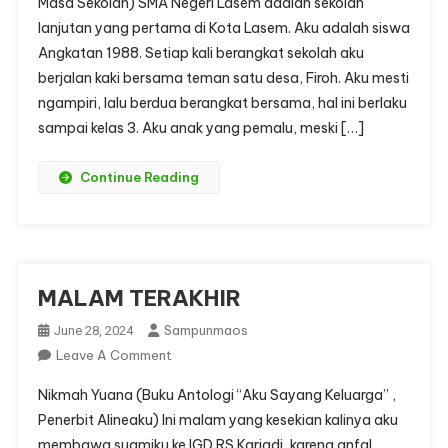
Masa Sekolah) SMA Negeri Lasem adalah sekolah
Di
lanjutan yang pertama di Kota Lasem. Aku adalah siswa
Sekolah
Angkatan 1988. Setiap kali berangkat sekolah aku
berjalan kaki bersama teman satu desa, Firoh. Aku mesti
ngampiri, lalu berdua berangkat bersama, hal ini berlaku
sampai kelas 3. Aku anak yang pemalu, meski […]
Continue Reading
MALAM TERAKHIR
Sampunmaos
June 28, 2024
On
Leave A Comment
MALAM
Nikmah Yuana (Buku Antologi “Aku Sayang Keluarga” ,
TERAKHIR
Penerbit Alineaku) Ini malam yang kesekian kalinya aku
membawa suamiku ke IGD RS Kariadi, karena anfal.