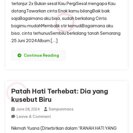
terlanjur 2x Bukan sesal Kau PergiSesal mengapa Kau
CINTA”
datangTawarkan cinta Enak kamu bilangBaik baik
sajaBagaimana aku bisa, sudah berkalang Cinta
bagimu mudahMembalik stir kemudiBagaimana aku
bisa, cinta terhunusSembilu berkalang tanah Semarang
25 Juni 2024Album […]
Continue Reading
Patah Hati Terhebat: Dia yang
kusebut Biru
Sampunmaos
June 28, 2024
On
Leave A Comment
Patah
Nikmah Yuana (Diterbitkan dalam “RANAH HATI YANG
Hati