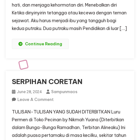
hati, dan menjaga kehormatan diri. Menebalkan diri
Ketika dinyinyirin tetangga atau kecewa dengan teman
sejawat. Aku harus menjadi ibu yang tangguh bagi
kedua putraku. Dua putraku masih Pendidikan di luar […]
Continue Reading
SERPIHAN CORETAN
Sampunmaos
June 28, 2024
On
Leave A Comment
SERPIHAN
TULISAN-TULISAN YANG SUDAH DITERBITKAN Luru
CORETAN
Permen di Toko Pecinan by Nikmah Yuana (Diterbitkan
dalam Bunga-Bunga Ramadhan, Terbitan Alineaku) Ini
adalah puasa pertamaku di masa kecilku, sekitar tahun