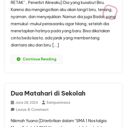
RETAK” , Penerbit Alineaku) Dia yang kusebut Biru.
Terhebat:
Karena dia mengingatkan aku akan langit biru, tenang,
Dia
nyaman, dan menyejukkan. Namun dia juga Badai, yang
Yang
Kusebut
memukul-mukul perasaanku agar hilang, setelah dia
Biru
menetapkan hatinya pada yang baru. Bisa dikatakan
cinta beda kasta, ada jarak yang membentang
diantara aku dan biru. […]
Continue Reading
Dua Matahari di Sekolah
Sampunmaos
June 28, 2024
On
Leave A Comment
Dua
Nikmah Yuana (Diterbitkan dalam “SMA 1 Nostalgia
Matahari