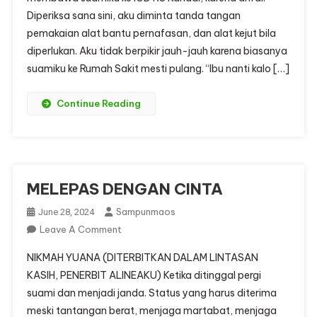
Diperiksa sana sini, aku diminta tanda tangan
pemakaian alat bantu pernafasan, dan alat kejut bila
diperlukan. Aku tidak berpikir jauh-jauh karena biasanya
suamiku ke Rumah Sakit mesti pulang. “Ibu nanti kalo […]
Continue Reading
MELEPAS DENGAN CINTA
Sampunmaos
June 28, 2024
On
Leave A Comment
MELEPAS
NIKMAH YUANA (DITERBITKAN DALAM LINTASAN
DENGAN
KASIH, PENERBIT ALINEAKU) Ketika ditinggal pergi
CINTA
suami dan menjadi janda. Status yang harus diterima
meski tantangan berat, menjaga martabat, menjaga