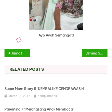
Ayo Ayah Semangat!
Post
Jumat 7 April 2017
Driving Story 17
navigation
RELATED POSTS
Super Mom Story 5 “KEMBALI KE CENDRAWASIH”
March 18, 2017
sampunmaos
Parenting 7 “Merangsang Anak Membaca”