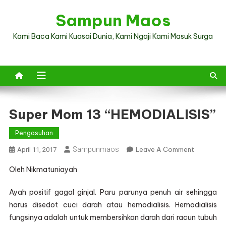
Skip
Sampun Maos
to
content
Kami Baca Kami Kuasai Dunia, Kami Ngaji Kami Masuk Surga
Super Mom 13 “HEMODIALISIS”
Pengasuhan
On
Sampunmaos
Leave A Comment
April 11, 2017
Super
Oleh Nikmatuniayah
Mom
13
Ayah positif gagal ginjal. Paru parunya penuh air sehingga
“HEMODIA
harus disedot cuci darah atau hemodialisis. Hemodialisis
fungsinya adalah untuk membersihkan darah dari racun tubuh