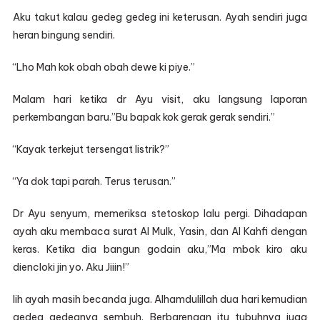
Aku takut kalau gedeg gedeg ini keterusan. Ayah sendiri juga
heran bingung sendiri.
“Lho Mah kok obah obah dewe ki piye.”
Malam hari ketika dr Ayu visit, aku langsung laporan
perkembangan baru.”Bu bapak kok gerak gerak sendiri.”
“Kayak terkejut tersengat listrik?”
“Ya dok tapi parah. Terus terusan.”
Dr Ayu senyum, memeriksa stetoskop lalu pergi. Dihadapan
ayah aku membaca surat Al Mulk, Yasin, dan Al Kahfi dengan
keras. Ketika dia bangun godain aku,”Ma mbok kiro aku
diencloki jin yo. Aku Jiiin!”
Iih ayah masih becanda juga. Alhamdulillah dua hari kemudian
gedeg gedegnya sembuh. Berbarengan itu tubuhnya juga