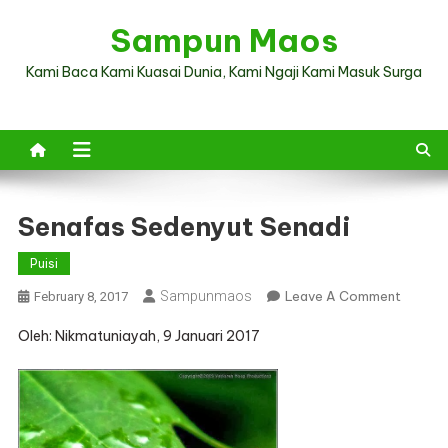
Skip
Sampun Maos
to
content
Kami Baca Kami Kuasai Dunia, Kami Ngaji Kami Masuk Surga
Senafas Sedenyut Senadi
Puisi
On
Sampunmaos
Leave A Comment
February 8, 2017
Senafa
Oleh: Nikmatuniayah, 9 Januari 2017
Sedeny
Senadi