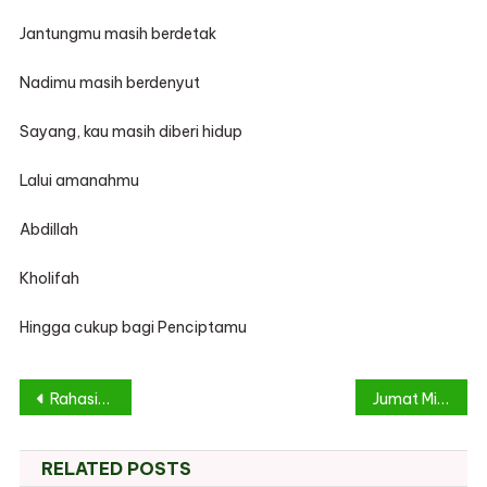
Jantungmu masih berdetak
Nadimu masih berdenyut
Sayang, kau masih diberi hidup
Lalui amanahmu
Abdillah
Kholifah
Hingga cukup bagi Penciptamu
Post
Rahasia Illahi
Jumat Mimbar
navigation
RELATED POSTS