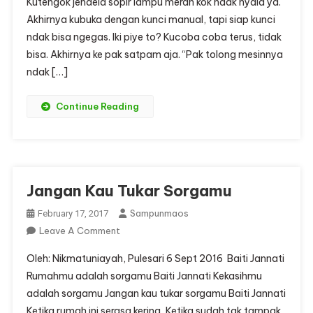
Kutengok jendela sopir lampu merah kok ndak nyala ya.
Akhirnya kubuka dengan kunci manual, tapi siap kunci
ndak bisa ngegas. Iki piye to? Kucoba coba terus, tidak
bisa. Akhirnya ke pak satpam aja. “Pak tolong mesinnya
ndak […]
Continue Reading
Jangan Kau Tukar Sorgamu
Sampunmaos
February 17, 2017
On
Leave A Comment
Jangan
Oleh: Nikmatuniayah, Pulesari 6 Sept 2016 Baiti Jannati
Kau
Rumahmu adalah sorgamu Baiti Jannati Kekasihmu
Tukar
adalah sorgamu Jangan kau tukar sorgamu Baiti Jannati
Sorgamu
Ketika rumah ini serasa kering, Ketika sudah tak tampak