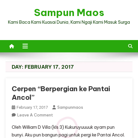
Skip
Sampun Maos
to
content
Kami Baca Kami Kuasai Dunia, Kami Ngaji Kami Masuk Surga
DAY:
FEBRUARY 17, 2017
Cerpen “Berpergian ke Pantai
Ancol”
Sampunmaos
February 17, 2017
On
Leave A Comment
Cerpen
Oleh William D Villa (kls 3) Kukuruyuuuuk ayam pun
“Berpergian
bunyi. Aku pun bangun pagi untuk pergi ke Pantai Ancol.
Ke