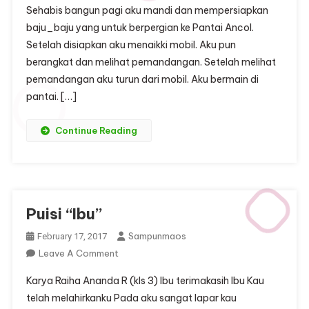
Sehabis bangun pagi aku mandi dan mempersiapkan
Pantai
baju_baju yang untuk berpergian ke Pantai Ancol.
Ancol”
Setelah disiapkan aku menaikki mobil. Aku pun
berangkat dan melihat pemandangan. Setelah melihat
pemandangan aku turun dari mobil. Aku bermain di
pantai. […]
Continue Reading
Puisi “Ibu”
Sampunmaos
February 17, 2017
On
Leave A Comment
Puisi
Karya Raiha Ananda R (kls 3) Ibu terimakasih Ibu Kau
“Ibu”
telah melahirkanku Pada aku sangat lapar kau