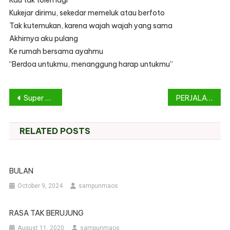
Kau tak toleh lagi
Kukejar dirimu, sekedar memeluk atau berfoto
Tak kutemukan, karena wajah wajah yang sama
Akhirnya aku pulang
Ke rumah bersama ayahmu
“Berdoa untukmu, menanggung harap untukmu”
Post
Super Mom 22 MENCARI PENDONOR DARAH B+
PERJALANAN
navigation
RELATED POSTS
BULAN
October 9, 2024
sampunmaos
RASA TAK BERUJUNG
August 11, 2020
sampunmaos