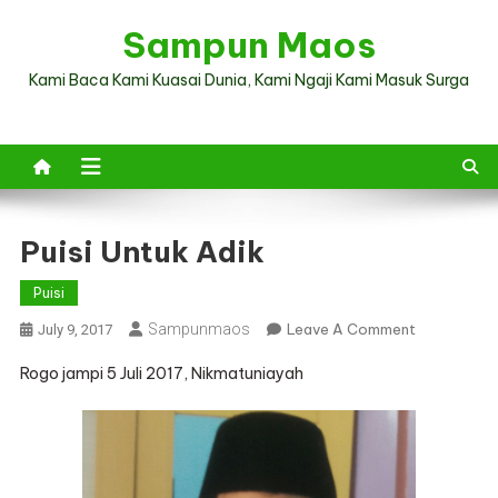
Skip
Sampun Maos
to
content
Kami Baca Kami Kuasai Dunia, Kami Ngaji Kami Masuk Surga
Puisi Untuk Adik
Puisi
On
Sampunmaos
Leave A Comment
July 9, 2017
Puisi
Rogo jampi 5 Juli 2017, Nikmatuniayah
Untuk
Adik