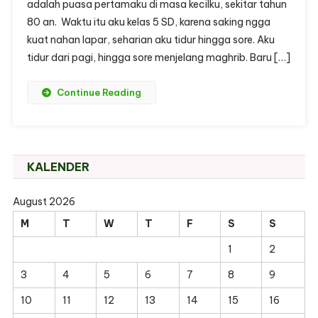
adalah puasa pertamaku di masa kecilku, sekitar tahun
80 an. Waktu itu aku kelas 5 SD, karena saking ngga
kuat nahan lapar, seharian aku tidur hingga sore. Aku
tidur dari pagi, hingga sore menjelang maghrib. Baru […]
Continue Reading
KALENDER
August 2026
M
T
W
T
F
S
S
1
2
3
4
5
6
7
8
9
10
11
12
13
14
15
16