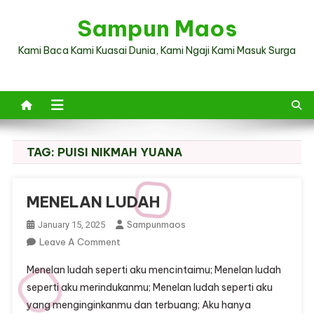
Skip
Sampun Maos
to
content
Kami Baca Kami Kuasai Dunia, Kami Ngaji Kami Masuk Surga
TAG:
PUISI NIKMAH YUANA
MENELAN LUDAH
Sampunmaos
January 15, 2025
On
Leave A Comment
MENELAN
Menelan ludah seperti aku mencintaimu; Menelan ludah
LUDAH
seperti aku merindukanmu; Menelan ludah seperti aku
yang menginginkanmu dan terbuang; Aku hanya