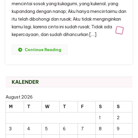
mencintai sosok yang kukagumi, yang kukenal, yang
kupandang dengan nanap; Aku hanya mencintaimu dan
itu telah dibohongi dan rusak; Aku tidak menginginkan
kamu lagi, karena cinta ini sudah rusak; Tidak ada
kepercayaan, dan sudah dihancurkan […]
Continue Reading
KALENDER
August 2026
M
T
W
T
F
S
S
1
2
3
4
5
6
7
8
9