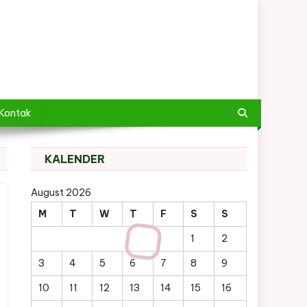
Kontak
KALENDER
August 2026
M
T
W
T
F
S
S
1
2
3
4
5
6
7
8
9
10
11
12
13
14
15
16