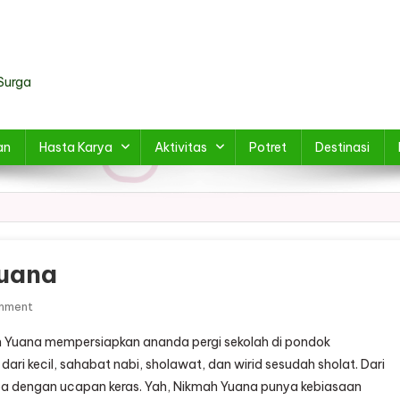
Surga
an
Hasta Karya
Aktivitas
Potret
Destinasi
Yuana
On
mment
Buku
 Yuana mempersiapkan ananda pergi sekolah di pondok
Ke
ri kecil, sahabat nabi, sholawat, dan wirid sesudah sholat. Dari
4
a dengan ucapan keras. Yah, Nikmah Yuana punya kebiasaan
Dari