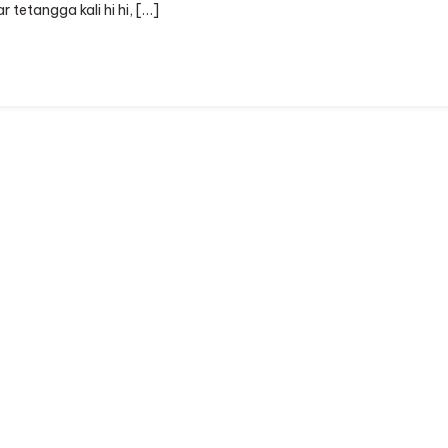
etangga kali hi hi, […]
Nikmah
Yuana