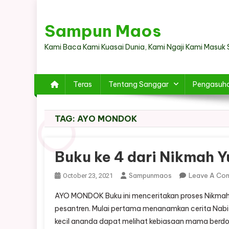
Skip
to
Sampun Maos
content
Kami Baca Kami Kuasai Dunia, Kami Ngaji Kami Masuk 
Teras
Tentang Sanggar
Pengasuh
TAG:
AYO MONDOK
Buku ke 4 dari Nikmah 
Sampunmaos
Leave A Co
October 23, 2021
AYO MONDOK Buku ini menceritakan proses Nikmah
pesantren. Mulai pertama menanamkan cerita Nabi da
kecil ananda dapat melihat kebiasaan mama berdo