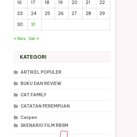
16
17
18
19
20
21
22
23
24
25
26
27
28
29
30
31
« Nov
Jan »
KATEGORI
ARTIKEL POPULER
BUKU DAN REVIEW
CAT FAMILY
CATATAN PEREMPUAN
Cerpen
SKENARIO FILM RBSM