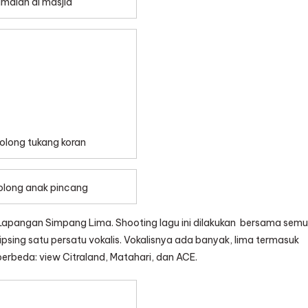
malan di masjid
olong tukang koran
long anak pincang
Lapangan Simpang Lima. Shooting lagu ini dilakukan bersama sem
psing satu persatu vokalis. Vokalisnya ada banyak, lima termasuk
erbeda: view Citraland, Matahari, dan ACE.