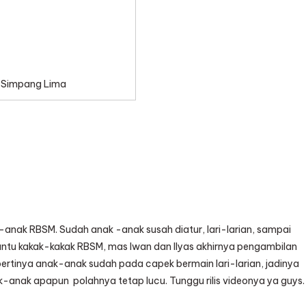
Simpang Lima
anak RBSM. Sudah anak -anak susah diatur, lari-larian, sampai
bantu kakak-kakak RBSM, mas Iwan dan Ilyas akhirnya pengambilan
pertinya anak-anak sudah pada capek bermain lari-larian, jadinya
nak apapun polahnya tetap lucu. Tunggu rilis videonya ya guys.