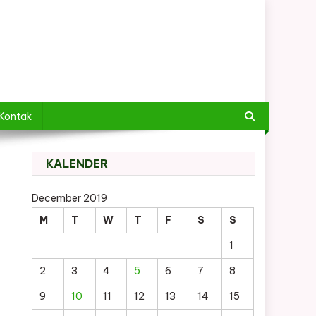
Kontak
KALENDER
December 2019
M
T
W
T
F
S
S
1
2
3
4
5
6
7
8
9
10
11
12
13
14
15