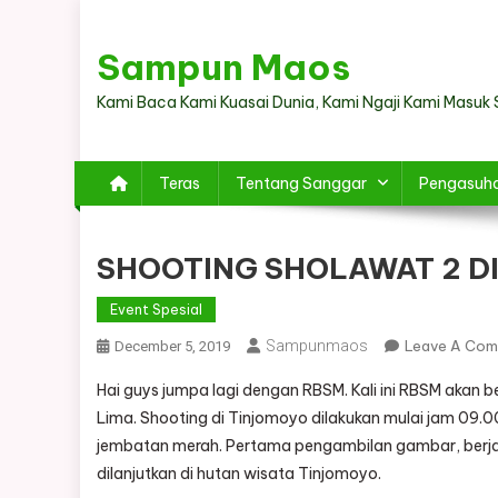
Skip
to
Sampun Maos
content
Kami Baca Kami Kuasai Dunia, Kami Ngaji Kami Masuk 
Teras
Tentang Sanggar
Pengasuh
SHOOTING SHOLAWAT 2 D
Event Spesial
Sampunmaos
Leave A Co
December 5, 2019
Hai guys jumpa lagi dengan RBSM. Kali ini RBSM akan 
Lima. Shooting di Tinjomoyo dilakukan mulai jam 09.
jembatan merah. Pertama pengambilan gambar, berja
dilanjutkan di hutan wisata Tinjomoyo.