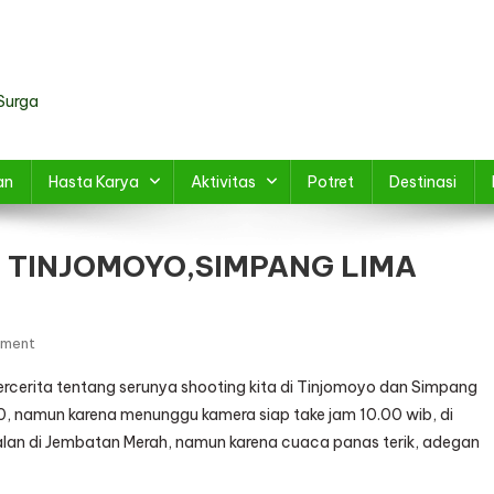
Surga
an
Hasta Karya
Aktivitas
Potret
Destinasi
I TINJOMOYO,SIMPANG LIMA
On
mment
SHOOTING
bercerita tentang serunya shooting kita di Tinjomoyo dan Simpang
SHOLAWAT
00, namun karena menunggu kamera siap take jam 10.00 wib, di
2
lan di Jembatan Merah, namun karena cuaca panas terik, adegan
DI
TINJOMOYO,SIMPANG