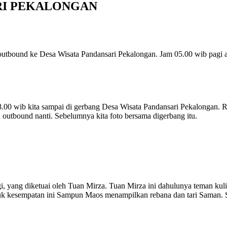
RI PEKALONGAN
utbound ke Desa Wisata Pandansari Pekalongan. Jam 05.00 wib pagi a
.00 wib kita sampai di gerbang Desa Wisata Pandansari Pekalongan. R
 outbound nanti. Sebelumnya kita foto bersama digerbang itu.
i, yang diketuai oleh Tuan Mirza. Tuan Mirza ini dahulunya teman ku
k kesempatan ini Sampun Maos menampilkan rebana dan tari Saman. Seb