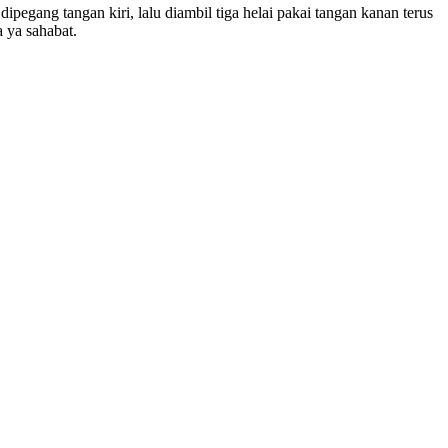
gang tangan kiri, lalu diambil tiga helai pakai tangan kanan terus
a ya sahabat.