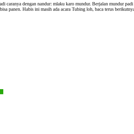
caranya dengan nandur: mlaku karo mundur. Berjalan mundur padi dipe
bisa panen. Habis ini masih ada acara Tubing loh, baca terus berikutny
OS