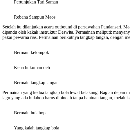
Pertunjukan Tari Saman
Rebana Sampun Maos
Setelah itu dilanjutkan acara outbound di persawahan Pandansari. 
dipandu oleh kakak instruktur Deswita. Permainan meliputi: menyany
pakai pewarna rias. Permainan berikutnya tangkap tangan, dengan m
Bermain kelompok
Kena hukuman deh
Bermain tangkap tangan
Permainan yang kedua tangkap bola lewat belakang. Bagian depan me
lagu yang ada hulahop harus dipindah tanpa bantuan tangan, melaink
Bermain hulahop
Yang kalah tangkap bola