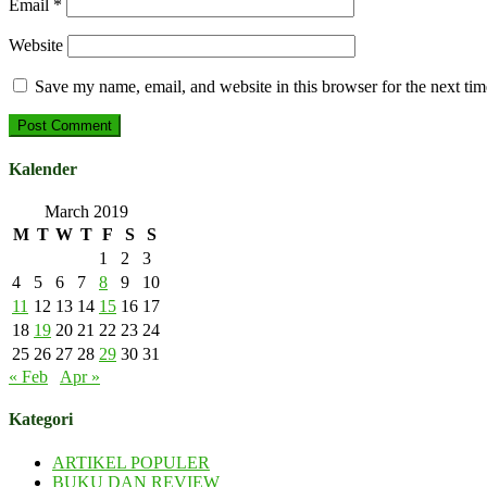
Email
*
Website
Save my name, email, and website in this browser for the next ti
Kalender
March 2019
M
T
W
T
F
S
S
1
2
3
4
5
6
7
8
9
10
11
12
13
14
15
16
17
18
19
20
21
22
23
24
25
26
27
28
29
30
31
« Feb
Apr »
Kategori
ARTIKEL POPULER
BUKU DAN REVIEW