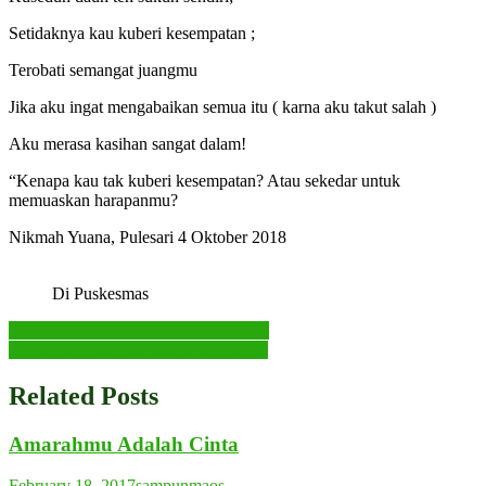
Setidaknya kau kuberi kesempatan ;
Terobati semangat juangmu
Jika aku ingat mengabaikan semua itu ( karna aku takut salah )
Aku merasa kasihan sangat dalam!
“Kenapa kau tak kuberi kesempatan? Atau sekedar untuk
memuaskan harapanmu?
Nikmah Yuana, Pulesari 4 Oktober 2018
Di Puskesmas
Post
Musik dan Rebana di Hari Sabtu Sore
LATIHAN MUSIK DAN REBANA
navigation
Related Posts
Amarahmu Adalah Cinta
February 18, 2017
sampunmaos