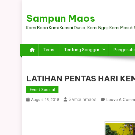
Skip
to
Sampun Maos
content
Kami Baca Kami Kuasai Dunia, Kami Ngaji Kami Masuk 
Teras
Tentang Sanggar
Pengasuh
LATIHAN PENTAS HARI KE
Event Spesial
Sampunmaos
Leave A Comm
August 13, 2018