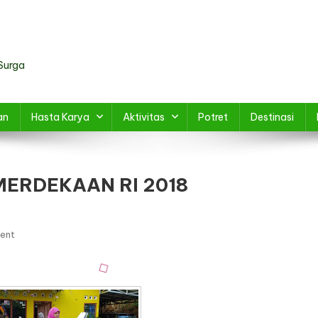
Surga
an
Hasta Karya
Aktivitas
Potret
Destinasi
MERDEKAAN RI 2018
On
ent
LATIHAN
PENTAS
HARI
KEMERDEKAAN
RI