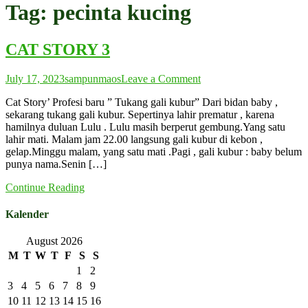
Tag:
pecinta kucing
CAT STORY 3
on
July 17, 2023
sampunmaos
Leave a Comment
CAT
Cat Story’ Profesi baru ” Tukang gali kubur” Dari bidan baby ,
STORY
sekarang tukang gali kubur. Sepertinya lahir prematur , karena
3
hamilnya duluan Lulu . Lulu masih berperut gembung.Yang satu
lahir mati. Malam jam 22.00 langsung gali kubur di kebon ,
gelap.Minggu malam, yang satu mati .Pagi , gali kubur : baby belum
punya nama.Senin […]
Continue Reading
Kalender
August 2026
M
T
W
T
F
S
S
1
2
3
4
5
6
7
8
9
10
11
12
13
14
15
16