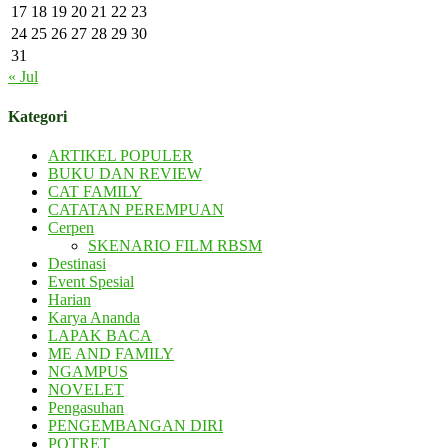
17
18
19
20
21
22
23
24
25
26
27
28
29
30
31
« Jul
Kategori
ARTIKEL POPULER
BUKU DAN REVIEW
CAT FAMILY
CATATAN PEREMPUAN
Cerpen
SKENARIO FILM RBSM
Destinasi
Event Spesial
Harian
Karya Ananda
LAPAK BACA
ME AND FAMILY
NGAMPUS
NOVELET
Pengasuhan
PENGEMBANGAN DIRI
POTRET