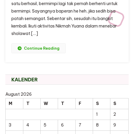
satu berhasil, bermimpi lagi tak pernah berhenti untuk
bermimpi. Sayangnya baperan he heh, jika sedih bisa
patah semangat. Sebentar sih, sesudah itu bangkit
kembali. Ikuti aktivitas Nikmah Yuana dalam menebar
sholawat […]
Continue Reading
KALENDER
August 2026
M
T
W
T
F
S
S
1
2
3
4
5
6
7
8
9