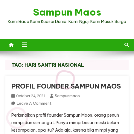
Skip
Sampun Maos
to
content
Kami Baca Kami Kuasai Dunia, Kami Ngaji Kami Masuk Surga
TAG:
HARI SANTRI NASIONAL
PROFIL FOUNDER SAMPUN MAOS
Sampunmaos
October 24, 2021
On
Leave A Comment
PROFIL
Perkenalkan profil founder Sampun Maos, orang penuh
FOUNDER
mimpi dan semangat. Punya mimpi besar meski belum
SAMPUN
kesampaian, apa itu? Ada aja, karena bila mimpi yang
MAOS