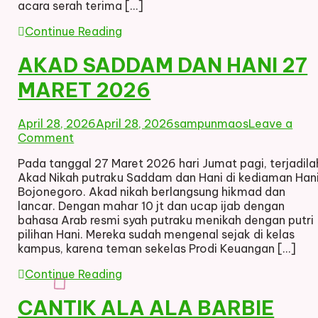
acara serah terima […]
Continue Reading
AKAD SADDAM DAN HANI 27
MARET 2026
April 28, 2026
April 28, 2026
sampunmaos
Leave a
on
Comment
AKAD
Pada tanggal 27 Maret 2026 hari Jumat pagi, terjadila
SADDAM
Akad Nikah putraku Saddam dan Hani di kediaman Han
DAN
Bojonegoro. Akad nikah berlangsung hikmad dan
HANI
lancar. Dengan mahar 10 jt dan ucap ijab dengan
27
bahasa Arab resmi syah putraku menikah dengan putri
MARET
pilihan Hani. Mereka sudah mengenal sejak di kelas
2026
kampus, karena teman sekelas Prodi Keuangan […]
Continue Reading
CANTIK ALA ALA BARBIE