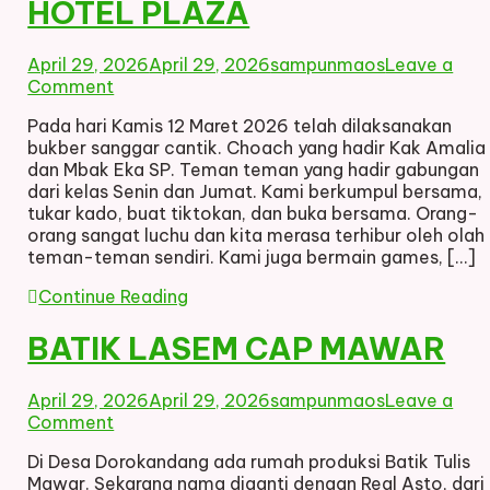
HOTEL PLAZA
April 29, 2026
April 29, 2026
sampunmaos
Leave a
on
Comment
BUKBER
Pada hari Kamis 12 Maret 2026 telah dilaksanakan
SANGGAR
bukber sanggar cantik. Choach yang hadir Kak Amalia
CANTIK
dan Mbak Eka SP. Teman teman yang hadir gabungan
HOTEL
dari kelas Senin dan Jumat. Kami berkumpul bersama,
PLAZA
tukar kado, buat tiktokan, dan buka bersama. Orang-
orang sangat luchu dan kita merasa terhibur oleh olah
teman-teman sendiri. Kami juga bermain games, […]
Continue Reading
BATIK LASEM CAP MAWAR
April 29, 2026
April 29, 2026
sampunmaos
Leave a
on
Comment
BATIK
Di Desa Dorokandang ada rumah produksi Batik Tulis
LASEM
Mawar. Sekarang nama diganti dengan Real Asto, dari
CAP