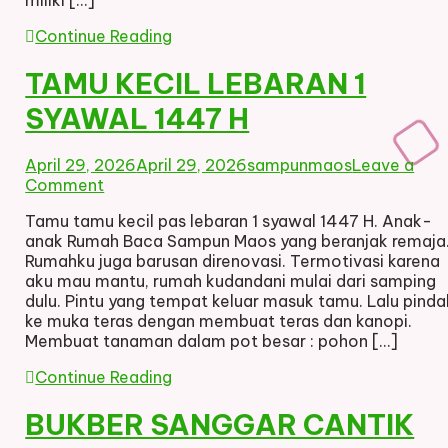
Continue Reading
TAMU KECIL LEBARAN 1
SYAWAL 1447 H
April 29, 2026
April 29, 2026
sampunmaos
Leave a
on
Comment
TAMU
Tamu tamu kecil pas lebaran 1 syawal 1447 H. Anak-
KECIL
anak Rumah Baca Sampun Maos yang beranjak remaja
LEBARAN
Rumahku juga barusan direnovasi. Termotivasi karena
1
aku mau mantu, rumah kudandani mulai dari samping
SYAWAL
dulu. Pintu yang tempat keluar masuk tamu. Lalu pinda
1447
ke muka teras dengan membuat teras dan kanopi.
H
Membuat tanaman dalam pot besar : pohon […]
Continue Reading
BUKBER SANGGAR CANTIK