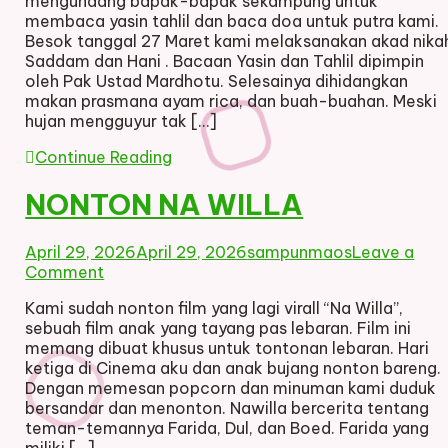
mengundang bapak-bapak sekampung untuk
MENJELANG
membaca yasin tahlil dan baca doa untuk putra kami.
AKAD
Besok tanggal 27 Maret kami melaksanakan akad nika
NIKAH
Saddam dan Hani . Bacaan Yasin dan Tahlil dipimpin
SADDAM
oleh Pak Ustad Mardhotu. Selesainya dihidangkan
HANI
makan prasmana ayam rica, dan buah-buahan. Meski
hujan mengguyur tak […]
Continue Reading
NONTON NA WILLA
April 29, 2026
April 29, 2026
sampunmaos
Leave a
on
Comment
NONTON
Kami sudah nonton film yang lagi virall “Na Willa”,
NA
sebuah film anak yang tayang pas lebaran. Film ini
WILLA
memang dibuat khusus untuk tontonan lebaran. Hari
ketiga di Cinema aku dan anak bujang nonton bareng.
Dengan memesan popcorn dan minuman kami duduk
bersandar dan menonton. Nawilla bercerita tentang
teman-temannya Farida, Dul, dan Boed. Farida yang
miliki […]