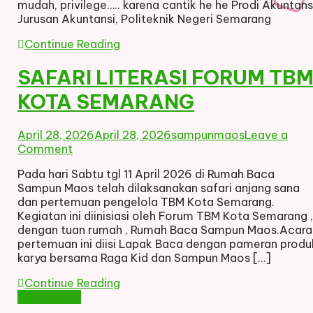
mudah, privilege….. karena cantik he he Prodi Akuntans
Jurusan Akuntansi, Politeknik Negeri Semarang
Continue Reading
SAFARI LITERASI FORUM TB
KOTA SEMARANG
April 28, 2026
April 28, 2026
sampunmaos
Leave a
on
Comment
SAFARI
Pada hari Sabtu tgl 11 April 2026 di Rumah Baca
LITERASI
Sampun Maos telah dilaksanakan safari anjang sana
FORUM
dan pertemuan pengelola TBM Kota Semarang.
TBM
Kegiatan ini diinisiasi oleh Forum TBM Kota Semarang 
KOTA
dengan tuan rumah , Rumah Baca Sampun Maos.Acara
SEMARANG
pertemuan ini diisi Lapak Baca dengan pameran produ
karya bersama Raga Kid dan Sampun Maos […]
Continue Reading
Posts
Older posts