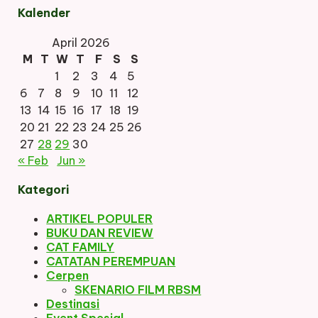
navigation
Kalender
April 2026
M
T
W
T
F
S
S
1
2
3
4
5
6
7
8
9
10
11
12
13
14
15
16
17
18
19
20
21
22
23
24
25
26
27
28
29
30
« Feb
Jun »
Kategori
ARTIKEL POPULER
BUKU DAN REVIEW
CAT FAMILY
CATATAN PEREMPUAN
Cerpen
SKENARIO FILM RBSM
Destinasi