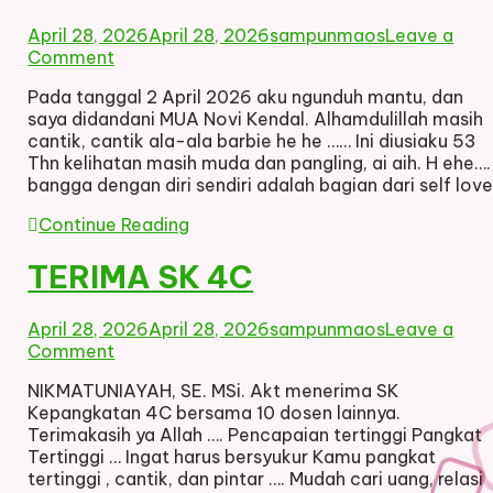
April 28, 2026
April 28, 2026
sampunmaos
Leave a
on
Comment
CANTIK
Pada tanggal 2 April 2026 aku ngunduh mantu, dan
ALA
saya didandani MUA Novi Kendal. Alhamdulillah masih
ALA
cantik, cantik ala-ala barbie he he …… Ini diusiaku 53
BARBIE
Thn kelihatan masih muda dan pangling, ai aih. H ehe….
bangga dengan diri sendiri adalah bagian dari self love
Continue Reading
TERIMA SK 4C
April 28, 2026
April 28, 2026
sampunmaos
Leave a
on
Comment
TERIMA
NIKMATUNIAYAH, SE. MSi. Akt menerima SK
SK
Kepangkatan 4C bersama 10 dosen lainnya.
4C
Terimakasih ya Allah …. Pencapaian tertinggi Pangkat
Tertinggi … Ingat harus bersyukur Kamu pangkat
tertinggi , cantik, dan pintar …. Mudah cari uang, relasi