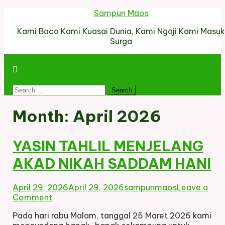
Skip
Sampun Maos
to
Kami Baca Kami Kuasai Dunia, Kami Ngaji Kami Masu
content
Surga
Search
for:
Month:
April 2026
YASIN TAHLIL MENJELANG
AKAD NIKAH SADDAM HANI
April 29, 2026
April 29, 2026
sampunmaos
Leave a
on
Comment
YASIN
Pada hari rabu Malam, tanggal 25 Maret 2026 kami
TAHLIL