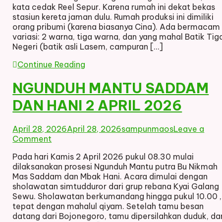
kata cedak Reel Sepur. Karena rumah ini dekat bekas
MAWAR
stasiun kereta jaman dulu. Rumah produksi ini dimiliki
orang pribumi (karena biasanya Cina). Ada bermacam
variasi: 2 warna, tiga warna, dan yang mahal Batik Tig
Negeri (batik asli Lasem, campuran […]
Continue Reading
NGUNDUH MANTU SADDAM
DAN HANI 2 APRIL 2026
April 28, 2026
April 28, 2026
sampunmaos
Leave a
on
Comment
NGUNDUH
Pada hari Kamis 2 April 2026 pukul 08.30 mulai
MANTU
dilaksanakan prosesi Ngunduh Mantu putra Bu Nikmah
SADDAM
Mas Saddam dan Mbak Hani. Acara dimulai dengan
DAN
sholawatan simtudduror dari grup rebana Kyai Galang
HANI
Sewu. Sholawatan berkumandang hingga pukul 10.00 ,
2
tepat dengan mahalul qiyam. Setelah tamu besan
APRIL
datang dari Bojonegoro, tamu dipersilahkan duduk, da
2026