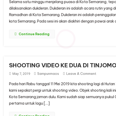
Selama satu minggu menjelang puasa di Kota Semarang, tepa
DUKDERAN
dilaksanakan dukderan. Dukderan ini adalah acara rutin yang
KOTA
Ramadhan di Kota Semarang. Dukderan ini adalah peninggala
SEMARANG
kota Semarang. Pada sesi ini akan diakhiri dengan pawai arak 
Continue Reading
SHOOTING VIDEO KE DUA DI TINJOM
On
Sampunmaos
Leave A Comment
May 7, 2019
SHOOTING
Pada hari Rabu tanggal 11 Mei 2019 kita shooting lagi di Huta
VIDEO
kami sepakat pergi untuk shooting video. Objek shooting kali 
KE
Kota Semarang jaman dulu. Kami sudah siap semuanya pukul
DUA
pertama untuk lagu […]
DI
TINJOMOY