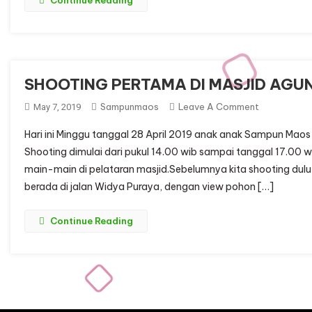
Continue Reading
SHOOTING PERTAMA DI MASJID AGU
On
Sampunmaos
Leave A Comment
May 7, 2019
SHOOTING
Hari ini Minggu tanggal 28 April 2019 anak anak Sampun Maos
PERTAMA
Shooting dimulai dari pukul 14.00 wib sampai tanggal 17.00 w
DI
main-main di pelataran masjid.Sebelumnya kita shooting dulu
MASJID
berada di jalan Widya Puraya, dengan view pohon […]
AGUNG
JAWA
TENGAH
Continue Reading