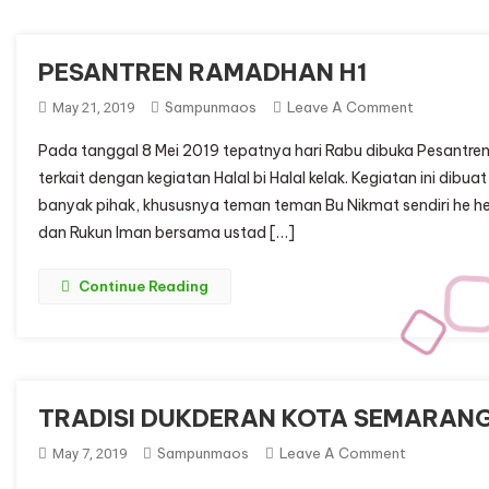
PESANTREN RAMADHAN H1
On
Sampunmaos
Leave A Comment
May 21, 2019
PESANTRE
Pada tanggal 8 Mei 2019 tepatnya hari Rabu dibuka Pesant
RAMADHA
terkait dengan kegiatan Halal bi Halal kelak. Kegiatan ini di
H1
banyak pihak, khususnya teman teman Bu Nikmat sendiri he he
dan Rukun Iman bersama ustad […]
Continue Reading
TRADISI DUKDERAN KOTA SEMARAN
On
Sampunmaos
Leave A Comment
May 7, 2019
TRADISI