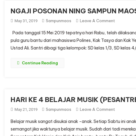
NGAJI POSONAN NING SAMPUN MAO
On
Sampunmaos
Leave A Comment
May 31, 2019
NGAJI
Pada tanggal 15 Mei 2019 tepatnya hari Rabu, telah dilaksan
POSONAN
pula guru bantu dari mahasiswa Polines, Kak Tasya dan Kak Y
NING
Ustad Ali. Santri dibagi tiga kelompok: SD kelas 1/3, SD kelas
SAMPUN
MAOS
Continue Reading
HARI KE 4 BELAJAR MUSIK (PESANT
On
Sampunmaos
Leave A Comment
May 21, 2019
HARI
Belajar musik sangat disukai anak -anak. Setiap Sabtu ini an
KE
semangat jika waktunya belajar musik. Sudah dari tadi mereka
4