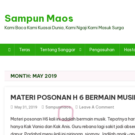
Skip
to
Sampun Maos
content
Kami Baca Kami Kuasai Dunia, Kami Ngaji Kami Masuk Surga
Teras
Tentang Sanggar
Pengasuhan
Hast
MONTH:
MAY 2019
MATERI POSONAN H 6 BERMAIN MUSI
On
Sampunmaos
Leave A Comment
May 31, 2019
MATERI
Materi posonan H6 kali ini adalah bermain musik. Tepatnya hari
POSONAN
hanya Kak Vania dan Kak Anis. Guru rebana lagi sakit jadi abs
H
dapur. Padahal menu kali ini piringan, siomay. Jadilah anak
6