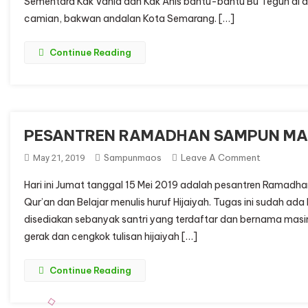
Sementara Kak Vania dan Kak Anis bantu-bantu Bu Teguh di
BELAJAR
camian, bakwan andalan Kota Semarang. […]
MUSIK
(PESANTR
SAMPUN
Continue Reading
MAOS)
PESANTREN RAMADHAN SAMPUN MA
On
Sampunmaos
Leave A Comment
May 21, 2019
PESANTRE
Hari ini Jumat tanggal 15 Mei 2019 adalah pesantren Ramadhan 
RAMADHA
Qur’an dan Belajar menulis huruf Hijaiyah. Tugas ini sudah ad
SAMPUN
disediakan sebanyak santri yang terdaftar dan bernama mas
MAOS
gerak dan cengkok tulisan hijaiyah […]
H2
Continue Reading