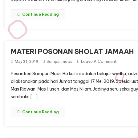
BERMAIN
MUSIK
Continue Reading
MATERI POSONAN SHOLAT JAMAAH
On
Sampunmaos
Leave A Comment
May 31, 2019
MATERI
Pesantren Sampun Maos H5 kali ini adalah belajar wudhu, adza
POSONAN
dilaksanakan pada hari Jumat tanggal 17 Mei 2019. Spesial usta
SHOLAT
Mas Ridwan, Mas Husen, dan Mas Ni’am. Jadinya seru sekai guys
JAMAAH
sembako […]
Continue Reading